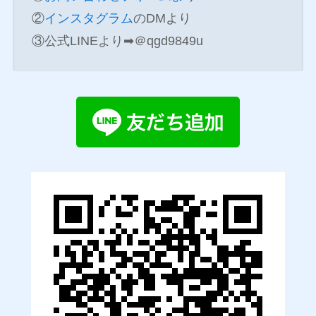
②
インスタグラム
のDMより
③公式LINEより➡＠qgd9849u